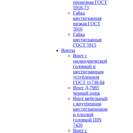
прорезная ГОСТ
5918-73
Гайка
шестигранная
низкая ГОСТ
5916
Гайка
шестигранная
ГОСТ 5915
Винты
Винт с
цилиндрической
головкой и
шестигранным
углублением
ГОСТ 11738-84
Винт Д-7985
черный цинк
Винт мебельный
с внутренним
шестигранником
и плоской
головкой DIN
7420
Винт с