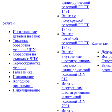
цилиндрической
головкой ГОСТ
1491
Винты с
полукруглой
Услуги
головкой ГОСТ
17473
Изготовление
Винт с
деталей на заказ
потайной
Токарная
головкой ГОСТ
Клиентам
обработка
17475
металла ЧПУ
Винт с
Доку
Обработка на
внутренним
Вопро
станках с ЧПУ
шестигранником
Ответ
Термообработка
под ключ и
Банко
металла
цилиндрической
рекви
Гальваника
головкой DIN
Цинкование
912
Холодное
Винт с
цинкование
внутренним
Никелирование
шестигранником
и потайной
головкой DIN
7991
Винт с